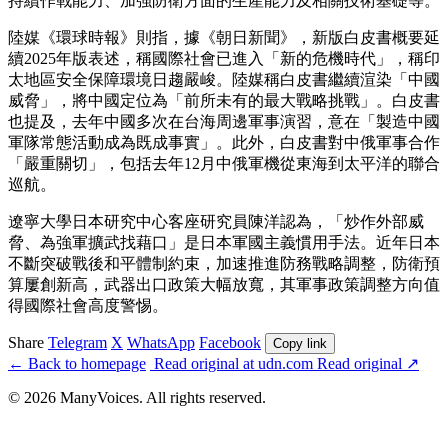
持續作戰能力、加強防衛方面的生產能力及相關技術基礎等。
陸媒《環球時報》則指，據《朝日新聞》，新版白皮書概要延
續2025年版表述，稱國際社會已進入「新的危機時代」，稱印
太地區安全保障環境日趨嚴峻。陸媒稱白皮書繼續渲染「中國
威脅」，將中國定位為「前所未有的最大戰略挑戰」。白皮書
也提及，去年中國多次在台海周邊軍事演習，意在「製造中國
軍隊常態活動成為既成事實」。此外，白皮書對中俄軍事合作
「嚴重關切」，包括去年12月中俄軍機從東海到太平洋的聯合
巡航。
遼寧大學日本研究中心客座研究員陳洋認為，「炒作外部威
脅、為強軍擴武找藉口」是日本軍國主義慣用手法。近年日本
不斷突破戰後和平體制約束，加速推進防務戰略調整，防衛預
算屢創新高，武器出口政策大幅放寬，其軍事政策調整方向值
得國際社會高度警惕。
Share
Telegram
X
WhatsApp
Facebook
Copy link
← Back to homepage
Read original at udn.com
Read original
↗
© 2026 ManyVoices. All rights reserved.