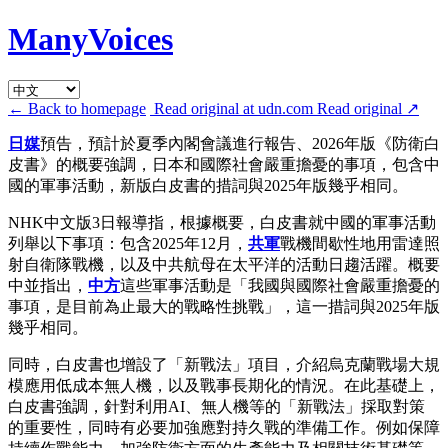
ManyVoices
← Back to homepage
Read original at udn.com
Read original
↗
日媒
預告，預計於夏季內閣會議進行報告、2026年版《防衛白
皮書》的概要強調，日本和國際社會嚴重擔憂的事項，包含中
國的軍事活動，新版白皮書的措詞與2025年版幾乎相同。
NHK中文版3日報導指，根據概要，白皮書就中國的軍事活動
列舉以下事項：包含2025年12月，
共軍
戰機間歇性地用雷達照
射自衛隊戰機，以及中共航母在太平洋的活動日趨活躍。概要
中並指出，
中方
這些軍事活動是「我國與國際社會嚴重擔憂的
事項，是目前為止最大的戰略性挑戰」，這一措詞與2025年版
幾乎相同。
同時，白皮書也增設了「新戰法」項目，介紹烏克蘭戰場大規
模應用低成本無人機，以及戰事長期化的情況。在此基礎上，
白皮書強調，針對利用AI、無人機等的「新戰法」採取對策
的重要性，同時有必要加強應對持久戰的準備工作。例如保障